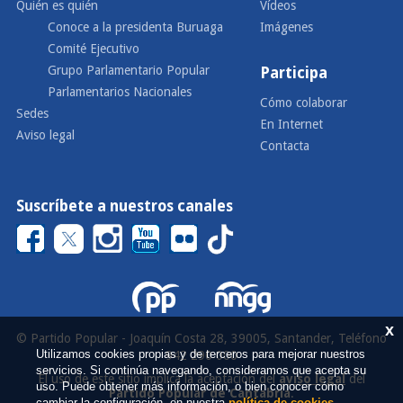
Quién es quién
Vídeos
Conoce a la presidenta Buruaga
Imágenes
Comité Ejecutivo
Grupo Parlamentario Popular
Participa
Parlamentarios Nacionales
Cómo colaborar
Sedes
En Internet
Aviso legal
Contacta
Suscríbete a nuestros canales
x
© Partido Popular - Joaquín Costa 28, 39005, Santander, Teléfono
Utilizamos cookies propias y de terceros para mejorar nuestros
942 290 000
servicios. Si continúa navegando, consideramos que acepta su
El uso de este sitio implica la aceptación del
aviso legal
del
uso. Puede obtener más información, o bien conocer cómo
Partido Popular de Cantabria
.
cambiar la configuración, en nuestra
política de cookies