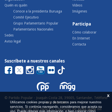
Quién es quién
Vídeos
Conoce a la presidenta Buruaga
Imágenes
Comité Ejecutivo
Grupo Parlamentario Popular
Participa
Parlamentarios Nacionales
Cómo colaborar
Sedes
En Internet
Aviso legal
Contacta
Suscríbete a nuestros canales
x
© Partido Popular - Joaquín Costa 28, 39005, Santander, Teléfono
Utilizamos cookies propias y de terceros para mejorar nuestros
942 290 000
servicios. Si continúa navegando, consideramos que acepta su
El uso de este sitio implica la aceptación del
aviso legal
del
uso. Puede obtener más información, o bien conocer cómo